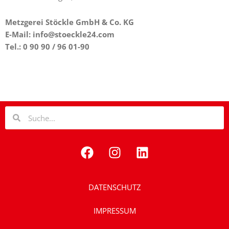
Metzgerei Stöckle GmbH & Co. KG
E-Mail:
info@stoeckle24.com
Tel.: 0 90 90 / 96 01-90
Suche
Suche
F
I
L
a
n
i
c
s
n
e
t
k
DATENSCHUTZ
b
a
e
o
g
d
IMPRESSUM
o
r
i